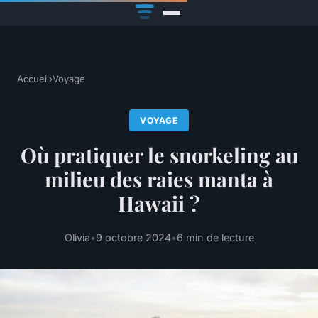
Accueil
›
Voyage
VOYAGE
Où pratiquer le snorkeling au
milieu des raies manta à
Hawaii ?
Olivia
•
9 octobre 2024
•
6 min de lecture