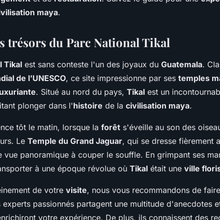
ivilisation maya
.
s trésors du Parc National Tikal
 Tikal
est sans conteste l'un des joyaux du
Guatemala
. Cl
dial de l'UNESCO
, ce site impressionne par ses
temples m
luxuriante
. Situé au nord du pays,
Tikal
est un incontournab
tant plonger dans l'
histoire
de la
civilisation maya
.
nce tôt le matin, lorsque la
forêt
s'éveille au son des oisea
eurs. Le
Temple du Grand Jaguar
, qui se dresse fièrement a
ne vue panoramique à couper le souffle. En grimpant ses ma
ransporter à une époque révolue où
Tikal
était une
ville flor
leinement de votre
visite
, nous vous recommandons de faire
s experts passionnés partagent une multitude d'anecdotes et
enrichiront votre expérience. De plus, ils connaissent des r