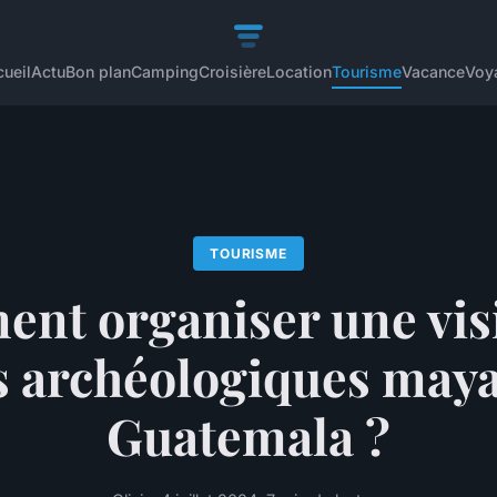
ueil
Actu
Bon plan
Camping
Croisière
Location
Tourisme
Vacance
Voy
TOURISME
nt organiser une visi
s archéologiques may
Guatemala ?