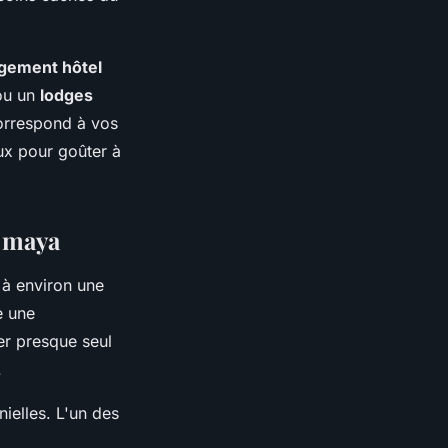
gement hôtel
ou un
lodges
correspond à vos
ux pour goûter à
e maya
 à environ une
e une
er presque seul
.
ielles. L'un des