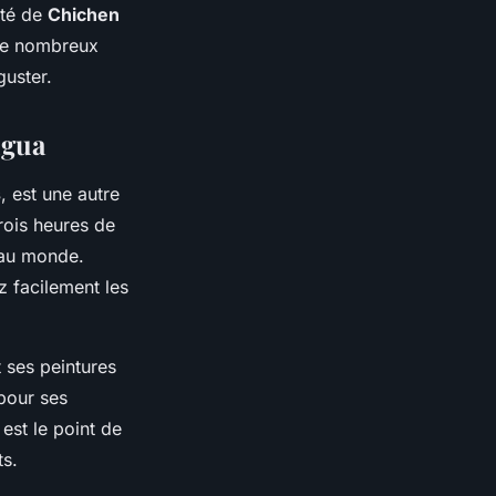
ité de
Chichen
 de nombreux
guster.
igua
s
, est une autre
trois heures de
 au monde.
z facilement les
 ses peintures
pour ses
 est le point de
ts.