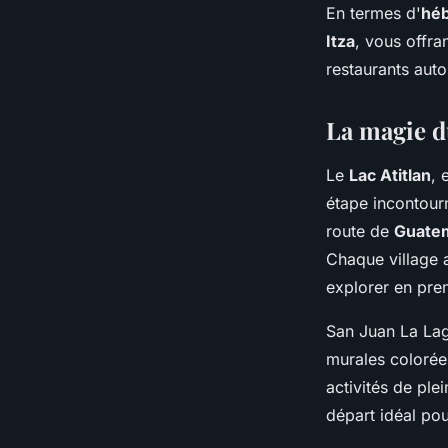
En termes d'
hé
Itza
, vous offr
restaurants auto
La magie du
Le
Lac Atitlan
, 
étape incontour
route de
Guatem
Chaque village 
explorer en pre
San Juan La Lagu
murales colorée
activités de ple
départ idéal po